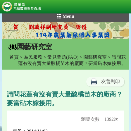
:::
跳
Menu
到
主
要
內
園藝研究室
容
:::
區
首頁
>
為民服務
>
常見問題(FAQ)
>
園藝研究室
> 請問花
塊
蓮有沒有賣大量酸橘苗木的廠商？要當砧木嫁接用。
友善列印
請問花蓮有沒有賣大量酸橘苗木的廠商？
要當砧木嫁接用。
瀏覽次數：1392次