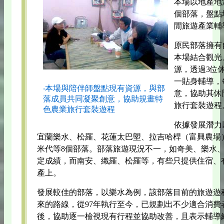
本場以地產地
個部落，盤點
閒旅遊產業輔
原民部落擁有
本場結合觀光
源，透過3位
一貼身輔導，
‧本場與陪伴師盤點現有資源，與部
意，協助其休
落成員共同凝聚創意，協助規畫特
旅行套裝遊程
色農業旅行套裝遊程
依據發展潛力
宜蘭樂水、松羅、花蓮太巴塱、拉吉哈桿（富興農場
米代等8個部落。部落旅遊現況不一，如奇美、樂水
定成績，而南安、織羅、松羅等，有些只提供住宿、
產上。
發展較佳的部落，以樂水為例，該部落目前的旅遊遊
來的路線，從97年執行至今，已規劃出不少適合消費
後，協助逐一檢視現有行程並協助改善，且表示輔導