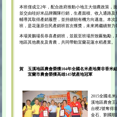
本班僅成立2年，配合政府推動小地主大佃農政策，面積
並交由哇好米品牌團隊行銷，生產面積、收入通路及
輔導其取得產銷履歷，並持續朝有機方向邁進。本次
班，是花蓮原住民產銷班首次獲獎，未來將繼續努力
本場黃鵬場長恭喜產銷班，並親至班場所致匾勉勵，
地區其他農友及青農，共同帶動宜蘭花蓮水稻產業。
賀 玉溪地區農會榮獲104年全國名米產地賽非香米
宜蘭市農會榮獲高雄145號產地冠軍
2015全國
溪地區農會王
台稉2號奪得
金石、劉國順