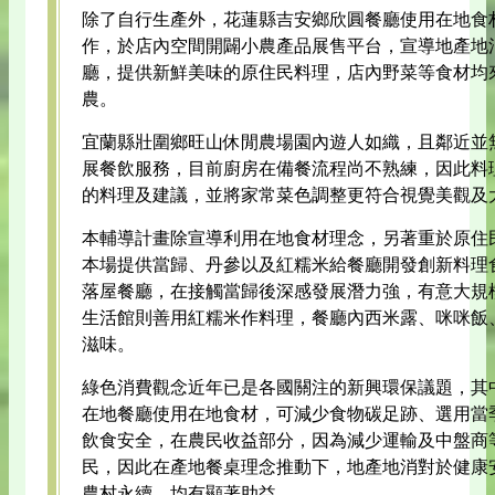
除了自行生產外，花蓮縣吉安鄉欣圓餐廳使用在地食
作，於店內空間開闢小農產品展售平台，宣導地產地
廳，提供新鮮美味的原住民料理，店內野菜等食材均
農。
宜蘭縣壯圍鄉旺山休閒農場園內遊人如織，且鄰近並
展餐飲服務，目前廚房在備餐流程尚不熟練，因此料
的料理及建議，並將家常菜色調整更符合視覺美觀及
本輔導計畫除宣導利用在地食材理念，另著重於原住
本場提供當歸、丹參以及紅糯米給餐廳開發創新料理
落屋餐廳，在接觸當歸後深感發展潛力強，有意大規
生活館則善用紅糯米作料理，餐廳內西米露、咪咪飯
滋味。
綠色消費觀念近年已是各國關注的新興環保議題，其
在地餐廳使用在地食材，可減少食物碳足跡、選用當
飲食安全，在農民收益部分，因為減少運輸及中盤商
民，因此在產地餐桌理念推動下，地產地消對於健康
農村永續，均有顯著助益。