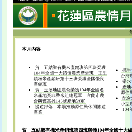
本月內容
賀 五結鄉有機米產銷班第四班榮獲
攜手
104年全國十大績優農業產銷班 玉里
台灣
鎮稻米產銷班第十三班榮獲全國優良
樂水
產銷班
產地
賀 玉溪地區農會榮獲104年全國名
原住
米產地賽非香米組總冠軍 宜蘭市農
配合
會榮獲高雄145號產地冠軍
小型
慢遊部落 本場推動原住民休閒旅遊
10
產業
賀 五結鄉有機米產銷班第四班榮獲104年全國十大