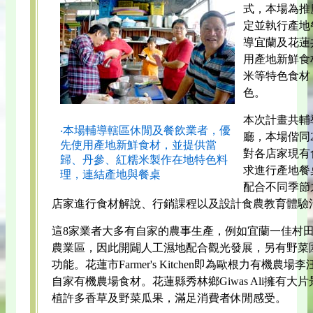
式，本場為推
定並執行產地
導宜蘭及花蓮
用產地新鮮食
米等特色食材
色。
本次計畫共輔
‧本場輔導轄區休閒及餐飲業者，優
廳，本場偕同
先使用產地新鮮食材，並提供當
對各店家現有
歸、丹參、紅糯米製作在地特色料
求進行產地餐
理，連結產地與餐桌
配合不同季節
店家進行食材解說、行銷課程以及設計食農教育體驗
這8家業者大多有自家的農事生產，例如宜蘭一佳村
農業區，因此開闢人工濕地配合觀光發展，另有野菜
功能。花蓮市Farmer's Kitchen即為歐根力有機
自家有機農場食材。花蓮縣秀林鄉Giwas Ali擁有
植許多香草及野菜瓜果，滿足消費者休閒感受。