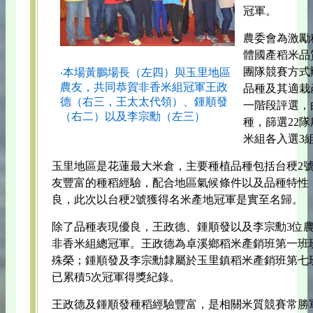
冠軍。
農委會為激勵
體國產稻米品
團隊競賽方式
‧本場黃鵬場長（左四）與玉里地區
農友，共同恭賀非香米組冠軍王政
品種及其適栽
德（右三，王太太代領）、鍾順發
一階段評選，
（右二）以及李宗勳（左三）
種，篩選22
米組各入選3
玉里地區是花蓮最大米倉，主要種植品種包括台稉2號
友豐富的種稻經驗，配合地區氣候條件以及品種特性
良，此次以台稉2號獲得名米產地冠軍是實至名歸。
除了品種表現優良，王政德、鍾順發以及李宗勳3位
非香米組總冠軍。王政德為卓溪鄉稻米產銷班第一班
殊榮；鍾順發及李宗勳隸屬於玉里鎮稻米產銷班第七
已累積5次冠軍得獎紀錄。
王政德及鍾順發種稻經驗豐富，是相關米質競賽常勝