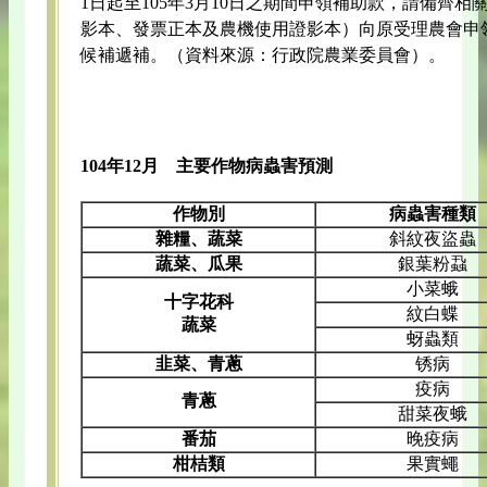
1日起至105年3月10日之期間申領補助款，請備齊
影本、發票正本及農機使用證影本）向原受理農會申
候補遞補。（資料來源：行政院農業委員會）。
104年12月 主要作物病蟲害預測
作物別
病蟲害種類
雜糧、蔬菜
斜紋夜盜蟲
蔬菜、瓜果
銀葉粉蝨
小菜蛾
十字花科
紋白蝶
蔬菜
蚜蟲類
韭菜、青蔥
锈病
疫病
青蔥
甜菜夜蛾
番茄
晚疫病
柑桔類
果實蠅