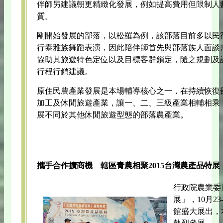
伴師另建議朝更精緻化發展，例如提高費用但限制人
質。
剛開始發展的部落，以松羅為例，該部落目前多以民
行泰雅族舞蹈表演，因此陪伴師首先與部落族人面談
協助其旅遊特色定位以及目標客群鎖定，隨之規劃及
行程行銷建議。
原住民農產業發展是本場輔導核心之一，在持續恢復
加工及休閒旅遊產業，讓一、二、三級產業相輔相乘
展不同於其他休閒旅遊型態的部落農產業。
攜手合作擴商機 轄區青農相聚2015台灣農產品特展
行政院農業委
展」，10月2
館盛大展出，