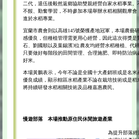
二代，退伍後毅然返鄉協助雙親經營自家水稻事業。
不餒、勤奮學習，不時參加本場舉辦水稻相關觀摩會
進於水稻專業。
宜蘭市農會則以高雄145號榮獲產地冠軍，本場農藝研
感優良，但種植管理需更用心經營，因此這次得獎是
石、劉國順以及葉錫濱3位農友均經營水稻種植、代
只要做好每階段的田間管理、合理施肥、即時防治病
好米。
本場黃鵬表示，今年不論是全國十大產銷班或是名米
優良成績，顯示轄區水稻產業不論在栽培技術或是稻
將持續研發水稻相關技術及品種嘉惠農民。
慢遊部落 本場推動原住民休閒旅遊產業
為提升部落經