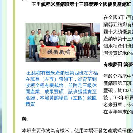
玉里鎮稻米產銷班第十三班榮獲全國優良產銷班
在全國6千5
蘭縣五結鄉有
國十大績優農
產銷班第十三
個水稻產銷班
灣優質好米的
有機夢田‧築
‧五結鄉有機米產銷班第四班在方福
年齡分布老中
在班長（左五）帶領下，從育苗到
產銷班第四班
收穫全程有機栽培，並跨足三級休
豐碩，於10
閒產業、成果豐碩，該班獲獎實至
後，103年
名歸，本場黃鵬場長（左四）致匾
恭賀
名米冠軍，今
在今年年末的
榮。
本班主要作物為有機米，使用本場研發之連續式稻種