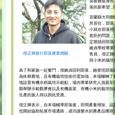
畏艱難挺身而
落的新希望，
宜蘭縣大同鄉
所居住，部落
小就在部落裡
差距的問題，
定期就回部落
婉貞學校畢業
‧偕正輝推行部落農業體驗
售員，偕正輝
與小米的栽培
為了和家族一起奮鬥，偕婉貞回到部落，她發現部落
為休耕農地，且有機栽培技術仍需加強，本場輾轉了解
地設置有機水稻栽培示範點，場內專業研究人員親至
期舉辦示範觀摩會以及有機蔬菜、有機小米的栽培技
生產的族人得以因此受惠。
偕正輝表示，自本場輔導部落後，田間產量增加、品
也開始協助拓展市場通路，成功讓樂水的農產品獲得