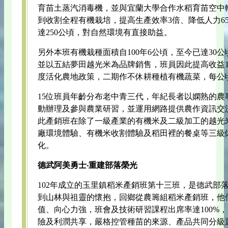
育苗土蒸汽消毒機，並與宜蘭大學合作水稻育苗空中
到收割全程有機栽培，提高生產效率3倍、降低人力6
達250公頃，對自然環境有直接助益。
另外本班有機栽種面積自100年6公頃，至今已達30
並以五結夢田越光米為品牌銷售，班員因此提高收益1
度活化農地政策，二期作不休耕種植有機蔬菜，每公
15位班員年齡分布老中青三代，年紀長者以嫻熟的農
動辦理及參與農業研習，並運用網路提供農作資訊交
此產銷班在除了一級產業的有機米及二級加工的越光
廠環境體驗、有機米收割體驗及稻田裡的餐桌等三級
化。
德武阿美勇士‧重建部落榮光
102年成立的玉里鎮稻米產銷班第十三班，是德武部
到山林與祖靈的懷抱，回鄉從農籌組稻米產銷班，他
值、向心力強，班會及技術研習課程出席率達100%
險及利潤共享，嚴格控管種苗的來源、產品共同分級