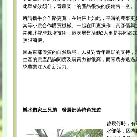
此舉成效頗佳，青農架上的產品很快的便銷售一空。
所謂攜手合作路更寬，在銷售上如此，平時的農事更
棠等小農合作購買機械、一起在田裏操作，黃彥儒與
常彼此觀摩栽培技術，這次展售活動2人更是共同參
無限商機。
因為東部優質的自然環境，以及對青年農民的支持，
生產的農產品詢問度及購買力都很高，而青農亦透過
統農業注入嶄新活力。
樂水偕家三兄弟 發展部落特色旅遊
曾幾何時，有
水部落，因為