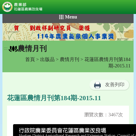
:::
跳
Menu
到
主
要
內
農情月刊
容
:::
區
首頁
>
出版品
>
農情月刊
> 花蓮區農情月刊第184
塊
期-2015.11
友善列印
花蓮區農情月刊第184期-2015.11
瀏覽次數：3467次