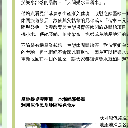
於樂水部落的品牌－「人間樂水日曬米」。
偕婉貞看見部落農事生產漸入佳境，欣慰之餘靈機一
休閒旅遊發展，故依其父執輩的兄弟成立「偕家三兄
蹈與祭典、食農教育與生態保育等休閒旅遊體驗項目
機小米、傳統藤編、植物染布，也都成為地產地消的
不論是有機農業栽培、生態休閒體驗等，對偕家姐弟
的考驗，但他們絕不會因此而退怯，因為可以把樂水
重新找回它往日的風采，讓大家都知道樂水就如同迦
產地餐桌零距離 本場輔導餐廳
利用原住民及地區特色食材
既可減低路途
地產地消是各