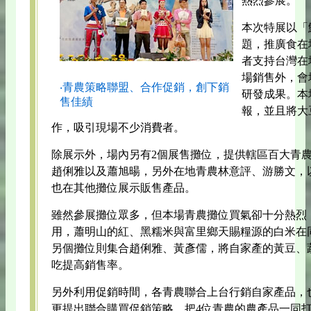
熱烈參展。
本次特展以「
題，推廣食在
者支持台灣在
場銷售外，會
‧青農策略聯盟、合作促銷，創下銷
研發成果。本
售佳績
報，並且將大
作，吸引現場不少消費者。
除展示外，場內另有2個展售攤位，提供轄區百大青
趙俐雅以及蕭旭暘，另外在地青農林意評、游勝文，
也在其他攤位展示販售產品。
雖然參展攤位眾多，但本場青農攤位買氣卻十分熱烈
用，蕭明山的紅、黑糯米與富里鄉天賜糧源的白米在
另個攤位則集合趙俐雅、黃彥儒，將自家產的黃豆、
吃提高銷售率。
另外利用促銷時間，各青農聯合上台行銷自家產品，
更提出聯合購買促銷策略，把4位青農的農產品一同