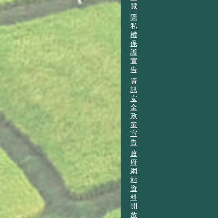
覽
隱
私
權
保
護
宣
告
資
訊
安
全
政
策
宣
告
政
府
網
站
資
料
開
放