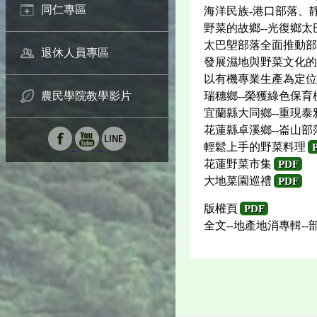
同仁專區
海洋民族-港口部落、
野菜的故鄉--光復鄉
太巴塱部落全面推動部
退休人員專區
發展濕地與野菜文化的
以有機專業生產為定位
瑞穗鄉--榮獲綠色保育
農民學院教學影片
宜蘭縣大同鄉--重現
花蓮縣卓溪鄉--崙山
輕鬆上手的野菜料理
花蓮野菜市集
PDF
大地菜園巡禮
PDF
版權頁
PDF
全文--地產地消專輯-