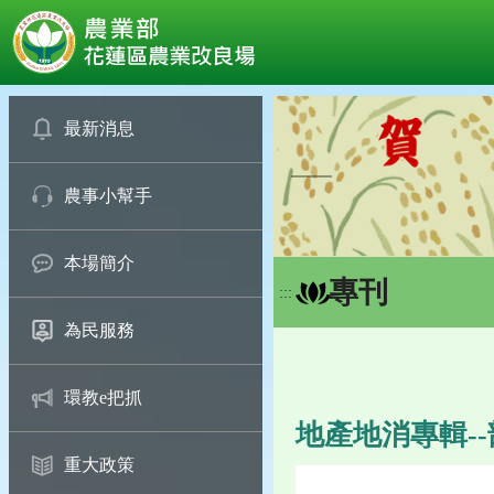
:::
跳
到
最新消息
主
要
農事小幫手
內
容
區
本場簡介
塊
專刊
:::
為民服務
環教e把抓
地產地消專輯-
重大政策