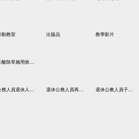
行動教室
出版品
教學影片
壬酸除草施用效果觀察
務人員退休人員法施行細則
退休公務人員再任職務
退休公教人員子女教育補助規定