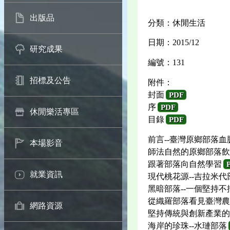
出版品
分類：休閒生活
日期：2015/12
研究成果
編號：131
招標及公告
附件：
封面
PDF
序
PDF
休閒樂活專區
目錄
PDF
前言--臺灣原鄉部落血
本場影音
師法自然的原鄉部落飲
跟著部落向自然學習
就業資訊
現代桃花源--吉拉米代
黑暗部落--一個堅持
從織羅部落看見臺灣農
網路資源
堅持傳統與創新產業的
海岸的珍珠--水璉部落