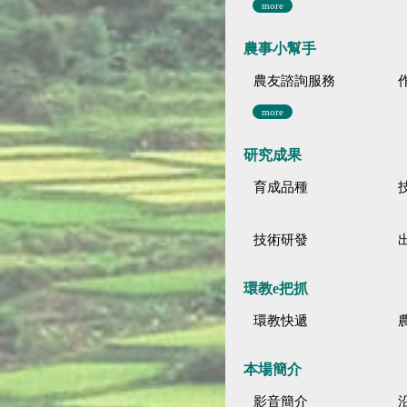
more
農事小幫手
農友諮詢服務
more
研究成果
育成品種
技術研發
環教e把抓
環教快遞
本場簡介
影音簡介