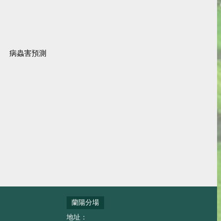
病蟲害預測
蘭陽分場
地址：