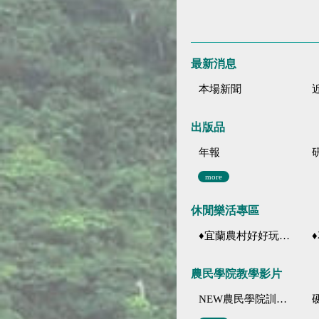
最新消息
本場新聞
出版品
年報
more
休閒樂活專區
♦宜蘭農村好好玩 ♦「農、藝、山、水」四條遊程推薦
♦花
農民學院教學影片
NEW農民學院訓練影音分類