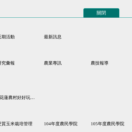
關閉
近期活動
最新訊息
研究彙報
農業專訊
農技報導
蓮農村好好玩♦「原、生、慢、活」四條遊程推薦
硬質玉米栽培管理
104年度農民學院
105年度農民學院