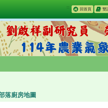
:::
回首頁
雙
-部落廚房地圖