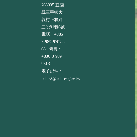
266005 宜蘭
縣三星鄉大
義村上將路
三段81巷6號
電話：+886-
3-989-9707～
08 | 傳真：
+886-3-989-
9313
電子郵件：
hdais2@hdares.gov.tw