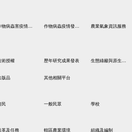
作物病蟲害疫情警報
作物病蟲疫情發生預測
農業氣象資訊服務
技術授權
歷年研究成果發表
生態綠籬與原生野花植生毯
出版品
其他相關平台
農民
一般民眾
學校
沿革及任務
轄區農業環境
組織及編制