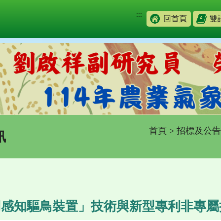
:::
回首頁
雙
首頁
>
招標及公告
訊
用感知驅鳥裝置」技術與新型專利非專屬