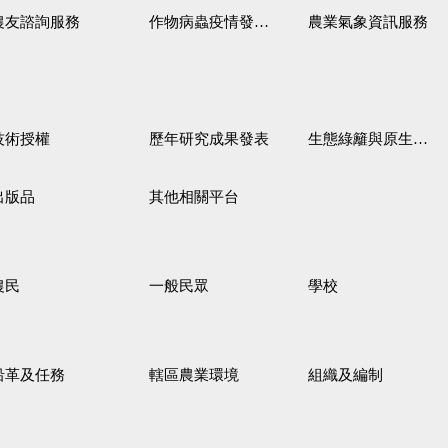
農友諮詢服務
作物病蟲疫情發生預測
農業氣象資訊服務
技術授權
歷年研究成果發表
生態綠籬與原生野花植生毯
出版品
其他相關平台
農民
一般民眾
學校
沿革及任務
轄區農業環境
組織及編制