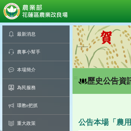
:::
跳
到
最新消息
主
要
農事小幫手
內
容
區
本場簡介
塊
:::
歷史公告資
為民服務
環教e把抓
公告本場「農
重大政策