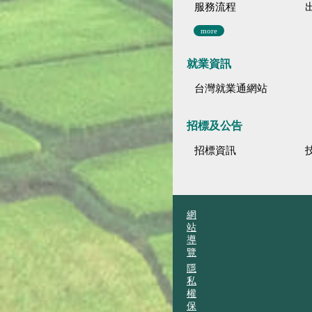
服務流程
more
就業資訊
台灣就業通網站
招標及公告
招標資訊
網
站
導
覽
隱
私
權
保