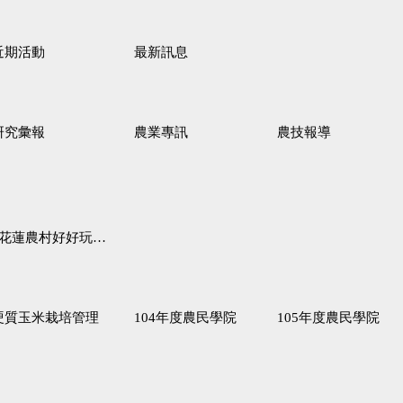
近期活動
最新訊息
研究彙報
農業專訊
農技報導
蓮農村好好玩♦「原、生、慢、活」四條遊程推薦
硬質玉米栽培管理
104年度農民學院
105年度農民學院