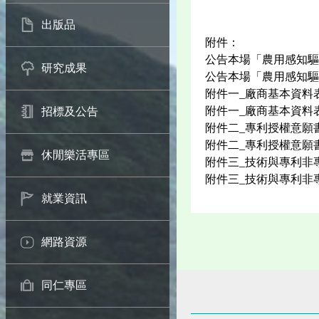
出版品
附件：
公告本場「農用感知驅
研究成果
公告本場「農用感知驅
附件一_廠商基本資料
附件一_廠商基本資料
招標及公告
附件二_專利授權意願
附件二_專利授權意願
休閒樂活專區
附件三_技術與專利非
附件三_技術與專利非
就業資訊
網路資源
同仁專區