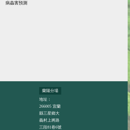
病蟲害預測
蘭陽分場
地址：
266005 宜蘭
縣三星鄉大
義村上將路
三段81巷6號