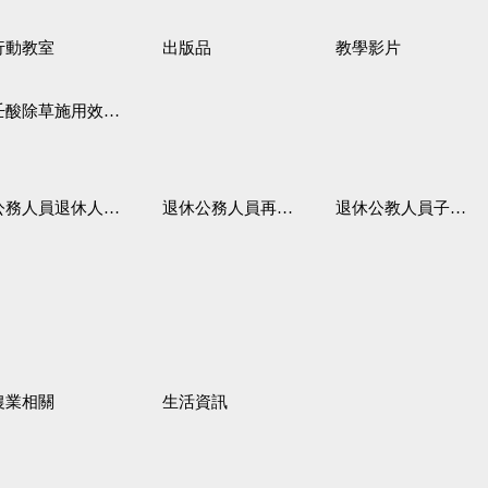
行動教室
出版品
教學影片
壬酸除草施用效果觀察
務人員退休人員法施行細則
退休公務人員再任職務
退休公教人員子女教育補助規定
農業相關
生活資訊