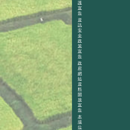
護
宣
告
資
訊
安
全
政
策
宣
告
政
府
網
站
資
料
開
放
宣
告
本
場
位