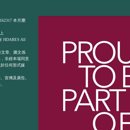
62317 本月瀏
以上
DARES All
之所有文章、圖文係
果，非經本場同意
載於任何形式媒
示、宣傳及廣告。
任。