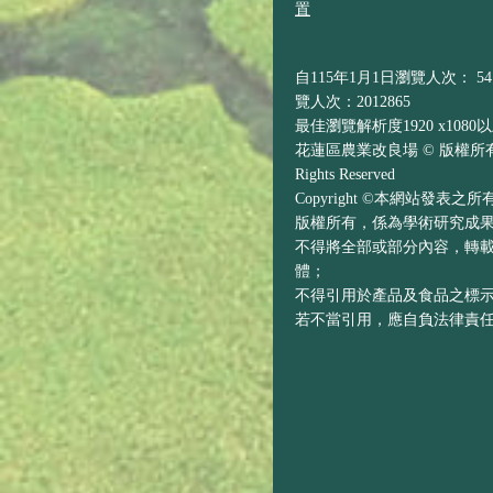
置
自115年1月1日瀏覽人次： 541
覽人次：2012865
最佳瀏覽解析度1920 x1080
花蓮區農業改良場 © 版權所有 H
Rights Reserved
Copyright ©本網站發表
版權所有，係為學術研究成
不得將全部或部分內容，轉
體；
不得引用於產品及食品之標
若不當引用，應自負法律責