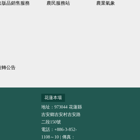
出版品銷售服務
農民服務站
農業氣象
技轉公告
花蓮本場
地址：973044 花蓮縣
吉安鄉吉安村吉安路
二段150號
電話：+886-3-852-
1108～10 | 傳真：