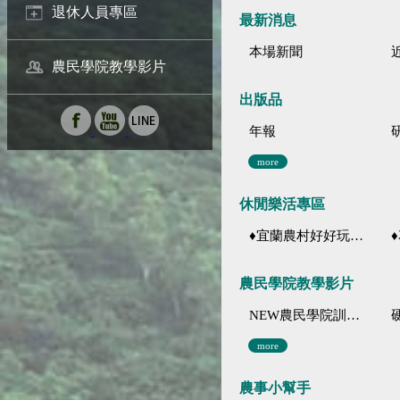
退休人員專區
最新消息
本場新聞
農民學院教學影片
出版品
年報
more
休閒樂活專區
♦宜蘭農村好好玩 ♦「農、藝、山、水」四條遊程推薦
♦花
農民學院教學影片
NEW農民學院訓練影音分類
more
農事小幫手