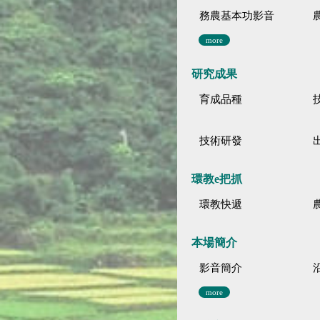
務農基本功影音
more
研究成果
育成品種
技術研發
環教e把抓
環教快遞
本場簡介
影音簡介
more