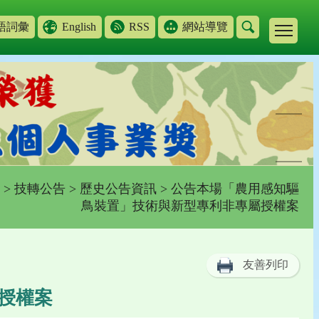
語詞彙
English
RSS
網站導覽
>
技轉公告
>
歷史公告資訊
> 公告本場「農用感知驅
鳥裝置」技術與新型專利非專屬授權案
友善列印
授權案