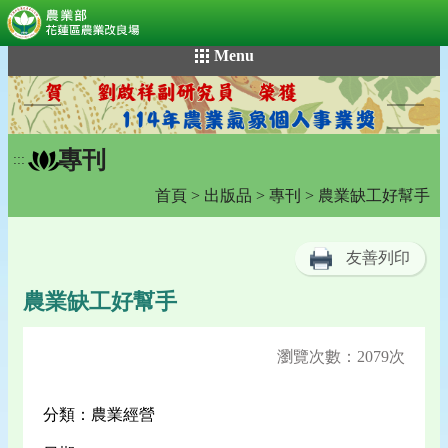
:::
跳
Menu
到
主
要
內
專刊
容
:::
區
首頁
>
出版品
>
專刊
> 農業缺工好幫手
塊
友善列印
農業缺工好幫手
瀏覽次數：2079次
分類：農業經營