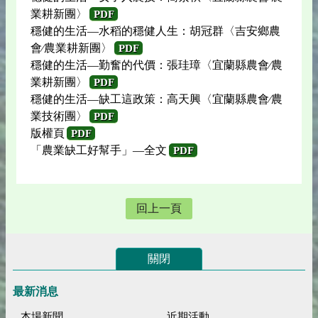
業耕新團〉
PDF
穩健的生活—水稻的穩健人生：胡冠群〈吉安鄉農
會∕農業耕新團〉
PDF
穩健的生活—勤奮的代價：張珪璋〈宜蘭縣農會∕農
業耕新團〉
PDF
穩健的生活—缺工這政策：高天興〈宜蘭縣農會∕農
業技術團〉
PDF
版權頁
PDF
「農業缺工好幫手」—全文
PDF
回上一頁
關閉
最新消息
本場新聞
近期活動