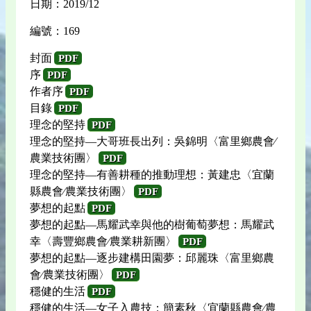
日期：2019/12
編號：169
封面
PDF
序
PDF
作者序
PDF
目錄
PDF
理念的堅持
PDF
理念的堅持—大哥班長出列：吳錦明〈富里鄉農會∕
農業技術團〉
PDF
理念的堅持—有善耕種的推動理想：黃建忠〈宜蘭
縣農會∕農業技術團〉
PDF
夢想的起點
PDF
夢想的起點—馬耀武幸與他的樹葡萄夢想：馬耀武
幸〈壽豐鄉農會∕農業耕新團〉
PDF
夢想的起點—逐步建構田園夢：邱麗珠〈富里鄉農
會∕農業技術團〉
PDF
穩健的生活
PDF
穩健的生活—女子入農技：簡素秋〈宜蘭縣農會∕農