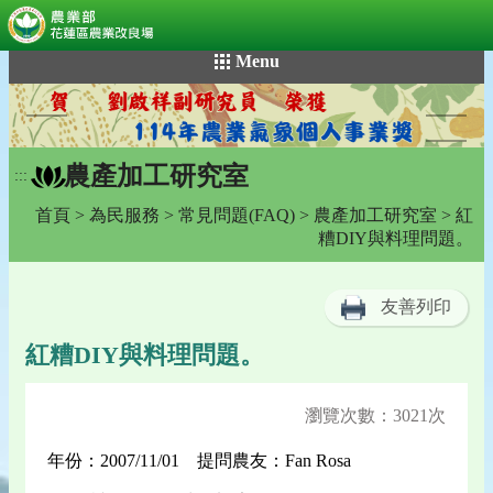
:::
跳
Menu
到
主
要
內
農產加工研究室
容
:::
區
首頁
>
為民服務
>
常見問題(FAQ)
>
農產加工研究室
> 紅
塊
糟DIY與料理問題。
友善列印
紅糟DIY與料理問題。
瀏覽次數：3021次
年份：2007/11/01 提問農友：Fan Rosa