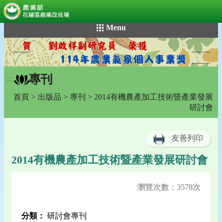
:::
跳
Menu
到
主
要
內
專刊
容
:::
區
首頁
>
出版品
>
專刊
> 2014有機農產加工技術暨產業發展
塊
研討會
友善列印
2014有機農產加工技術暨產業發展研討會
瀏覽次數：3578次
分類：
研討會專刊