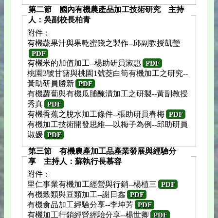
第二節 國內有機農產品加工技術研究 主持
人：吳副校長柏青
附件：
有機蔬果汁與果乾蜜餞之製作--邱副教授凱瑩
PDF
有機米的加值加工--楊助研員淑惠
PDF
桃園3號甘藷與桃園1號茭白筍有機加工之研究--
黃助研員勝新
PDF
有機蘿蔔與有機瓜脯醃漬加工之研製--黃副教授
秀真
PDF
有機香蕉之脫水加工條件--張助研員春梅
PDF
有機加工技術開發思維—以梅子為例--邱助研員
淑媛
PDF
第三節 有機農產加工品產業發展與經驗分
享 主持人：蘇執行長慕容
附件：
里仁事業有機加工經營與行銷--楊植三
PDF
有機穀類與豆類加工--謝日鑫
PDF
有機食品加工經驗分享--李坤芳
PDF
有機加工行銷經營經驗分享--楊世卿
PDF