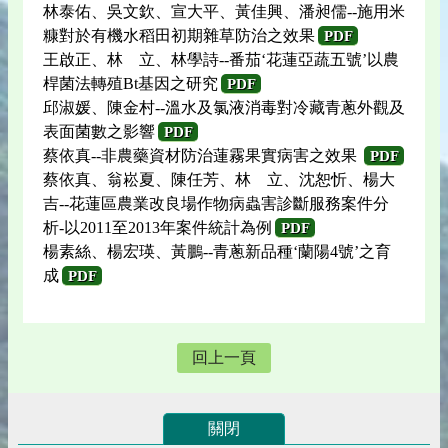
林泰佑、吳文欽、宣大平、黃佳興、潘昶儒--施用米
糠對於有機水稻田初期雜草防治之效果
PDF
王啟正、林 立、林學詩--番茄‘花蓮亞蔬五號’以農
桿菌法轉殖Bt基因之研究
PDF
邱淑媛、陳金村--溫水及氯液消毒對冷藏青蔥外觀及
表面菌數之影響
PDF
蔡依真--非農藥資材防治蓮霧果實病害之效果
PDF
蔡依真、翁崧夏、陳任芳、林 立、沈恕忻、楊大
吉--花蓮區農業改良場作物病蟲害診斷服務案件分
析-以2011至2013年案件統計為例
PDF
楊素絲、楊宏瑛、黃鵬--青蔥新品種‘蘭陽4號’之育
成
PDF
回上一頁
關閉