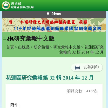
:::
跳
Menu
到
主
要
內
研究彙報中文版
容
:::
區
首頁
>
出版品
>
研究彙報
>
研究彙報中文版
> 花蓮區研究
塊
彙報第 32 輯 2014 年 12 月
友善列印
花蓮區研究彙報第 32 輯 2014 年 12 月
瀏覽次數：4372次
附件：