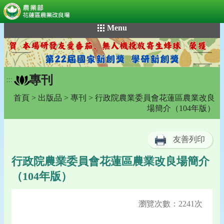
:::
跳
Menu
到
主
要
內
專刊
容
:::
區
首頁
>
出版品
>
專刊
> 行政院農業委員會花蓮區農業改良
塊
場簡介（104年版）
友善列印
行政院農業委員會花蓮區農業改良場簡介
（104年版）
瀏覽次數：2241次