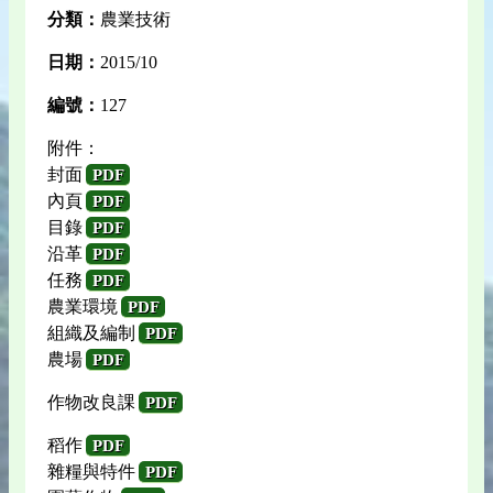
分類：
農業技術
日期：
2015/10
編號：
127
附件：
封面
PDF
內頁
PDF
目錄
PDF
沿革
PDF
任務
PDF
農業環境
PDF
組織及編制
PDF
農場
PDF
作物改良課
PDF
稻作
PDF
雜糧與特件
PDF