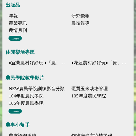
出版品
年報
研究彙報
農業專訊
農技報導
農情月刊
more
休閒樂活專區
♦宜蘭農村好好玩 ♦「農、藝、山、水」四條遊程推薦
♦花蓮農村好好玩♦「原、生、慢、活」四條遊程推薦
農民學院教學影片
NEW農民學院訓練影音分類
硬質玉米栽培管理
104年度農民學院
105年度農民學院
106年度農民學院
more
農事小幫手
農友諮詢服務
作物病蟲害疫情警報