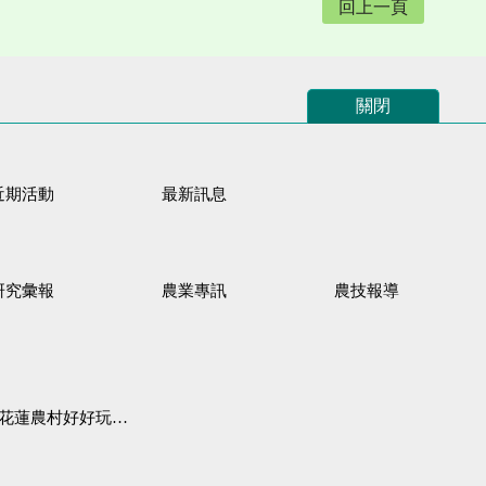
回上一頁
關閉
近期活動
最新訊息
研究彙報
農業專訊
農技報導
蓮農村好好玩♦「原、生、慢、活」四條遊程推薦