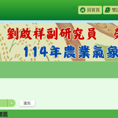
:::
回首頁
雙
標題