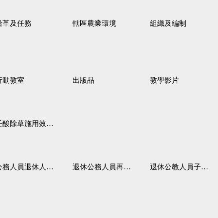
沿革及任務
轄區農業環境
組織及編制
行動教室
出版品
教學影片
壬酸除草施用效果觀察
務人員退休人員法施行細則
退休公務人員再任職務
退休公教人員子女教育補助規定