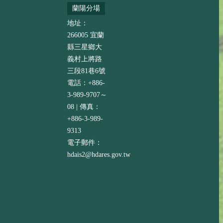
蘭陽分場
地址：
266005 宜蘭
縣三星鄉大
義村上將路
三段81巷6號
電話：+886-
3-989-9707～
08 | 傳真：
+886-3-989-
9313
電子郵件：
hdais2@hdares.gov.tw