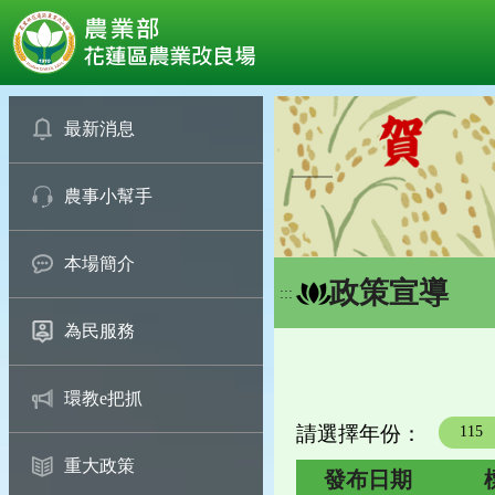
:::
跳
到
最新消息
主
要
農事小幫手
內
容
區
本場簡介
塊
政策宣導
:::
為民服務
環教e把抓
請選擇年份：
年度
重大政策
發布日期