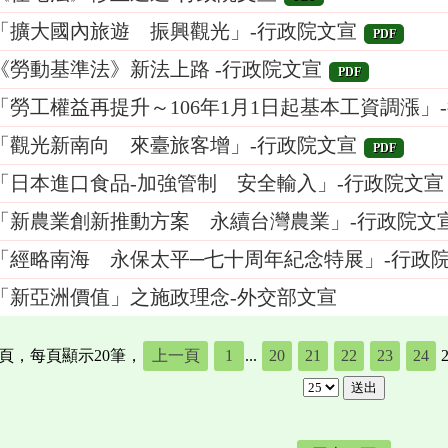
「擴大國內旅遊 振興觀光」-行政院文宣
PDF
《勞動基準法》新法上路 -行政院文宣
PDF
「勞工權益再提升～106年1月1日起基本工資調漲」
「觀光新南向 來臺旅客增」-行政院文宣
PDF
「日本進口食品-加強管制 安全輸入」-行政院文宣
「新農業創新推動方案 永續台灣農業」-行政院文
「經略南海 永保太平─七十周年紀念特展」-行政
「新亞洲價值」之施政理念-外交部文宣
4頁，每頁顯示20筆，
上一頁
1
...
20
21
22
23
24