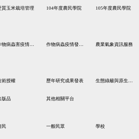
硬質玉米栽培管理
104年度農民學院
105年度農民學院
作物病蟲害疫情警報
作物病蟲疫情發生預測
農業氣象資訊服務
技術授權
歷年研究成果發表
生態綠籬與原生野花植生毯
出版品
其他相關平台
農民
一般民眾
學校