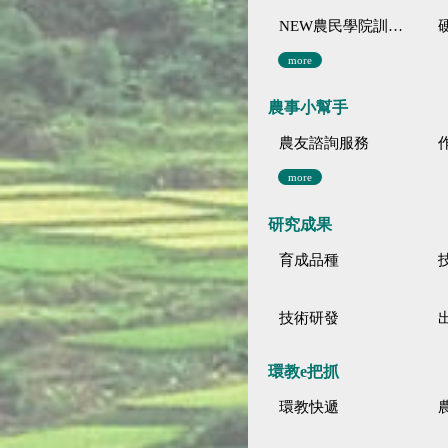
NEW農民學院訓練影音分類
more
農事小幫手
農友諮詢服務
more
研究成果
育成品種
技術研發
環教e把抓
環教快遞