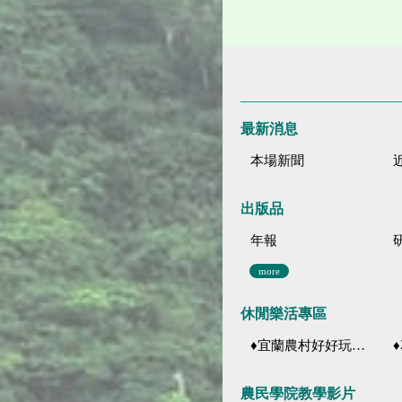
最新消息
本場新聞
出版品
年報
more
休閒樂活專區
♦宜蘭農村好好玩 ♦「農、藝、山、水」四條遊程推薦
♦花
農民學院教學影片