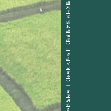
網
站
導
覽
隱
私
權
保
護
宣
告
資
訊
安
全
政
策
宣
告
政
府
網
站
資