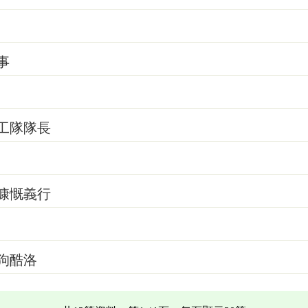
事
工隊隊長
慷慨義行
狗酷洛