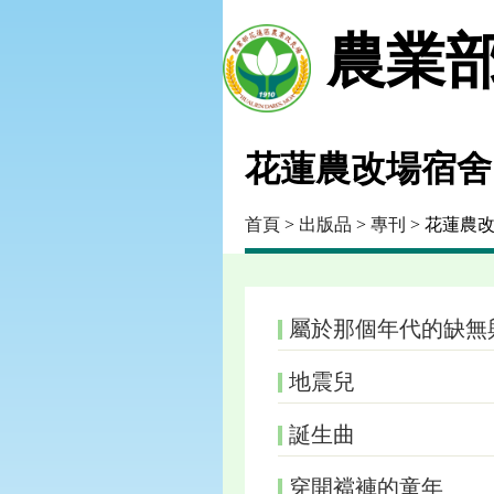
農業部
花蓮農改場宿舍
首頁
>
出版品
>
專刊
> 花蓮農
屬於那個年代的缺無
地震兒
誕生曲
穿開襠褲的童年