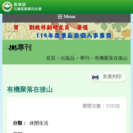
:::
跳
Menu
到
主
要
內
專刊
容
:::
區
首頁
>
出版品
>
專刊
> 有機聚落在後山
塊
友善列印
有機聚落在後山
瀏覽次數：5333次
分類：
休閒生活