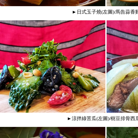
►日式玉子燒(左圖)/馬告蒜香
►涼拌綠苦瓜(左圖)/樹豆排骨西