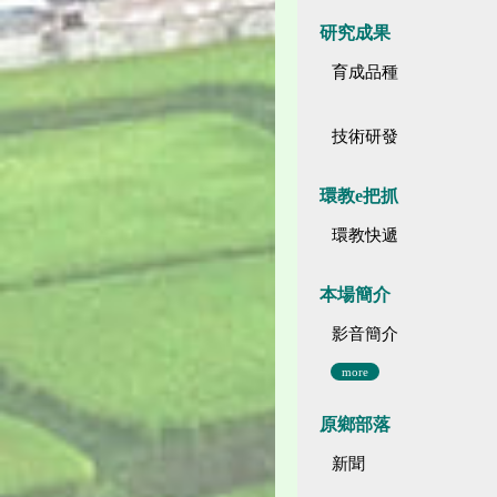
研究成果
育成品種
技術研發
環教e把抓
環教快遞
本場簡介
影音簡介
more
原鄉部落
新聞