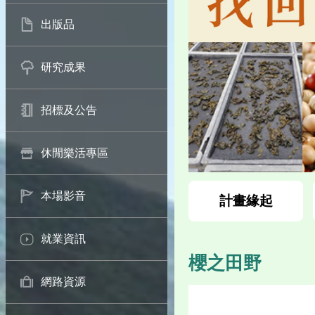
出版品
研究成果
招標及公告
休閒樂活專區
本場影音
計畫緣起
就業資訊
櫻之田野
網路資源