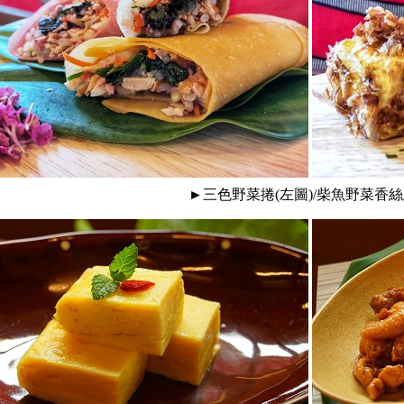
►三色野菜捲(左圖)/柴魚野菜香