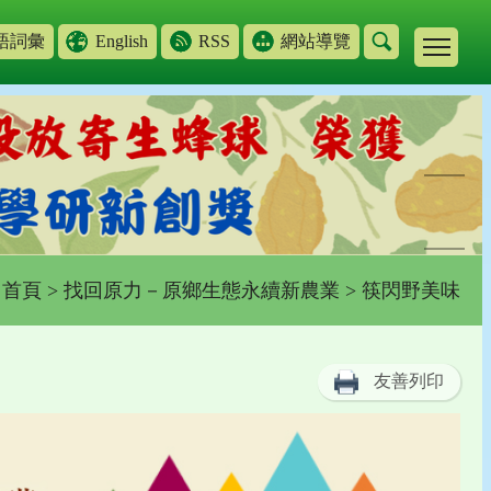
語詞彙
English
RSS
網站導覽
首頁
>
找回原力－原鄉生態永續新農業
> 筷閃野美味
友善列印