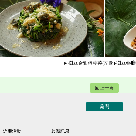
►樹豆金銀蛋莧菜(左圖)/樹豆藥
回上一頁
關閉
近期活動
最新訊息