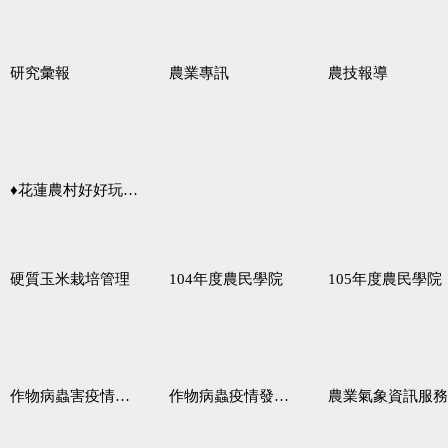
研究彙報
農業專訊
農技報導
♦花蓮農村好好玩♦「原、生、慢、活」四條遊程推薦
硬質玉米栽培管理
104年度農民學院
105年度農民學院
作物病蟲害疫情警報
作物病蟲疫情發生預測
農業氣象資訊服務