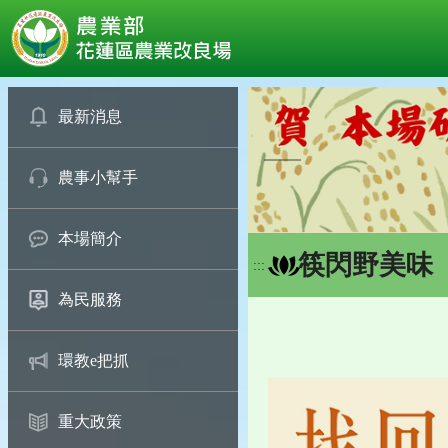
:::
跳
到
最新消息
主
要
農事小幫手
內
容
區
本場簡介
塊
筷閃野美味
:::
為民服務
環教e把抓
重大政策