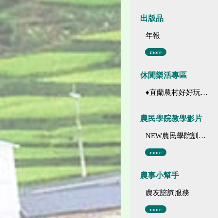
出版品
年報
more
休閒樂活專區
♦宜蘭農村好好玩 ♦「農、藝、山、水」四條遊程推薦
農民學院教學影片
NEW農民學院訓練影音分類
more
農事小幫手
農友諮詢服務
more