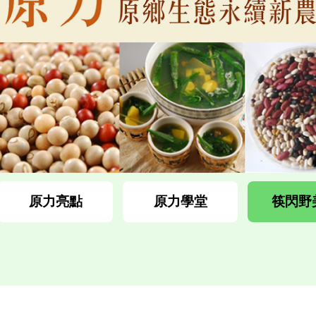
原力亮點
原力學堂
筷閃野