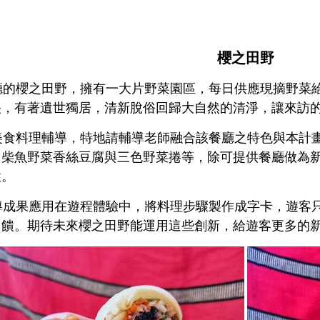
櫻之田野
的櫻之田野，擁有一大片野菜園區，每日供應現摘野菜給
央，有著遺世獨居，清新脫俗回歸大自然的清淨，讓來訪
食料理輔導，特地請輔導老師融合該餐廳之特色與本計畫
柴魚野菜香絲豆腐與三色野菜捲等，除可提供餐廳做為新
性。
成果應用在遊程體驗中，將料理步驟製作成字卡，遊客只
回饋。期待未來櫻之田野能運用這些創新，給遊客更多的