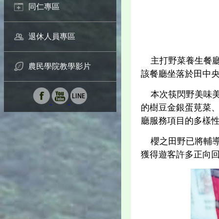
同仁專區
退休人員專區
主打野菜養生餐廳
農民學院教學影片
該餐廳坐落於田中
本次筷閃野美味美
的樹豆金銀蛋莧菜、
廳服務項目的多樣
櫻之田野已將輔導
獲得遊客許多正向