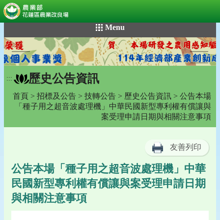
:::
跳
Menu
到
主
要
內
歷史公告資訊
容
:::
區
首頁
>
招標及公告
>
技轉公告
>
歷史公告資訊
> 公告本場
塊
「種子用之超音波處理機」中華民國新型專利權有償讓與
案受理申請日期與相關注意事項
友善列印
公告本場「種子用之超音波處理機」中華
民國新型專利權有償讓與案受理申請日期
與相關注意事項