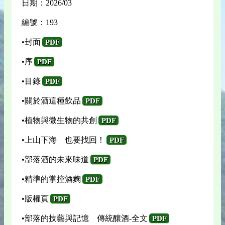
日期：2026/03
編號：193
•封面
PDF
•序
PDF
•目錄
PDF
•關於酒這種飲品
PDF
•植物與微生物的共創
PDF
•上山下海 也要找回！
PDF
•部落酒的未來味道
PDF
•精準的掌控酒麴
PDF
•版權頁
PDF
•部落的技藝與記憶 傳統釀酒-全文
PDF