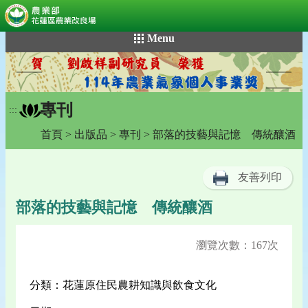
:::
跳
Menu
到
主
要
內
專刊
容
:::
區
首頁
>
出版品
>
專刊
> 部落的技藝與記憶 傳統釀酒
塊
友善列印
部落的技藝與記憶 傳統釀酒
瀏覽次數：167次
分類：花蓮原住民農耕知識與飲食文化