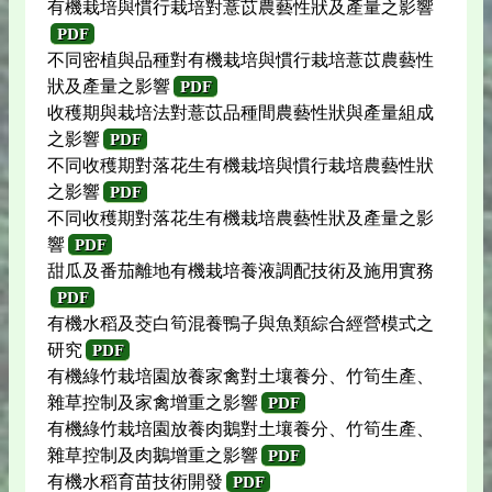
有機栽培與慣行栽培對薏苡農藝性狀及產量之影響
PDF
不同密植與品種對有機栽培與慣行栽培薏苡農藝性
狀及產量之影響
PDF
收穫期與栽培法對薏苡品種間農藝性狀與產量組成
之影響
PDF
不同收穫期對落花生有機栽培與慣行栽培農藝性狀
之影響
PDF
不同收穫期對落花生有機栽培農藝性狀及產量之影
響
PDF
甜瓜及番茄離地有機栽培養液調配技術及施用實務
PDF
有機水稻及茭白筍混養鴨子與魚類綜合經營模式之
研究
PDF
有機綠竹栽培園放養家禽對土壤養分、竹筍生產、
雜草控制及家禽增重之影響
PDF
有機綠竹栽培園放養肉鵝對土壤養分、竹筍生產、
雜草控制及肉鵝增重之影響
PDF
有機水稻育苗技術開發
PDF