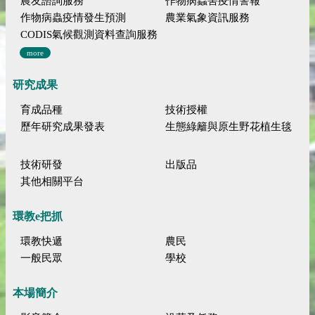
農友諮詢服務
作物病蟲害疫情警報
作物病蟲疫情發生預測
農業氣象資訊服務
CODIS氣候觀測資料查詢服務
more
研究成果
育成品種
技術授權
歷年研究成果發表
生態綠籬與原生野花植生毯
技術研發
出版品
其他相關平台
環教e把抓
環教快遞
農民
一般民眾
學校
本場簡介