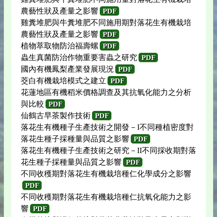
農藝性狀及產量之影響
PDF
雞糞堆肥與牛糞堆肥不同施用期對落花生有機栽培
農藝性狀及產量之影響
PDF
植物萃取物防治福壽螺
PDF
蟲生真菌防治作物重要害蟲之研究
PDF
國內有機鳳梨產業發展現況
PDF
茭白有機栽培模式之建立
PDF
花蓮地區有機稻米價格調查及其抗氧化能力之分析
與比較
PDF
仙鶴古早茶製作技術
PDF
落花生有機種子生產技術之開發－I不同種植密度對
落花生種子採種量與品質之影響
PDF
落花生有機種子生產技術之研究－II不同採收期對落
花生種子採種量與品質之影響
PDF
不同收穫期對落花生有機栽培種仁化學成分之影響
PDF
不同收穫期對落花生有機栽培種仁抗氧化能力之影
響
PDF