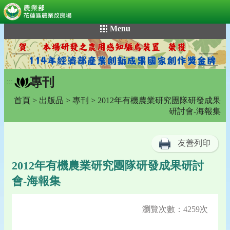
:::
跳
Menu
到
主
要
內
專刊
容
:::
區
首頁
>
出版品
>
專刊
> 2012年有機農業研究團隊研發成果
塊
研討會-海報集
友善列印
2012年有機農業研究團隊研發成果研討
會-海報集
瀏覽次數：4259次